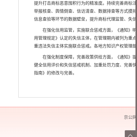
提升打击商标恶意囤积行为的精准度。持续完善商标注
举报核查、舆情倒查、信访清查、数据排查等方式摸排
信息查验等环节的数据壁垒，提升商标代理监管、失信
在强化信用监管，实施联合惩戒方面，《通知》明确
用管理规定》认定的失信主体，在管理期内被列为重点
重违法失信主体实施联合惩戒。各地方知识产权管理部
在强化制度保障，完善政策供给方面，《通知》提到
健全信用评价和失信惩戒机制、加重处罚力度、完善快
指南》的修改与完善。
京公网安